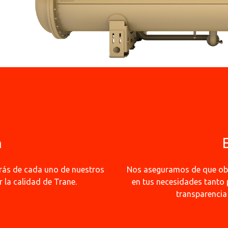
n
rás de cada uno de nuestros
Nos aseguramos de que obt
 la calidad de Trane.
en tus necesidades tanto
transparencia 