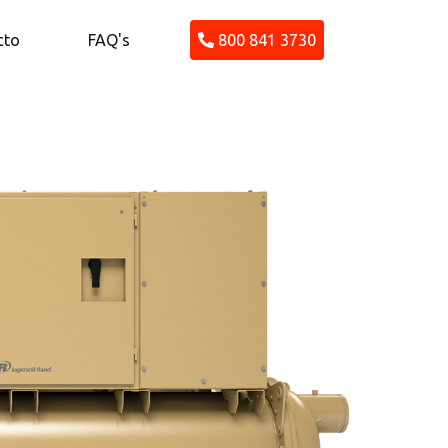
cto
FAQ's
800 841 3730