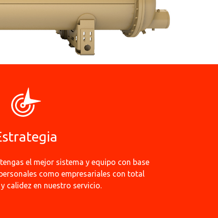
Estrategia
engas el mejor sistema y equipo con base
 personales como empresariales con total
y calidez en nuestro servicio.